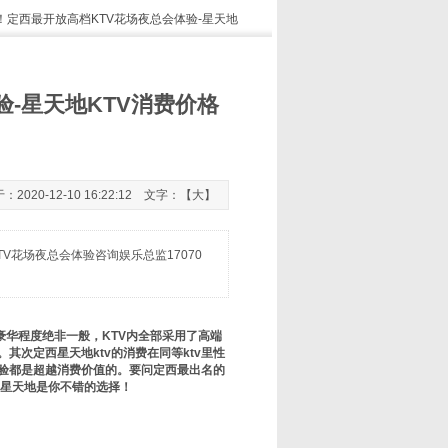
！定西最开放高档KTV花场夜总会体验-星天地
-星天地KTV消费价格
0-12-10 16:22:12 文字：【
大
】
V花场夜总会体验咨询娱乐总监17070
豪华程度绝非一般，KTV内全部采用了高端
次定西星天地ktv的消费在同等ktv里性
体验都是超越消费价值的。要问定西最出名的
宜，星天地是你不错的选择！