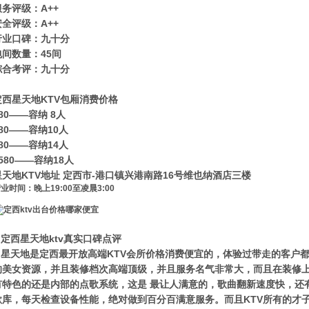
服务评级：A++
安全评级：A++
行业口碑：九十分
包间数量：45间
综合考评：九十分
定西星天地KTV包厢消费价格
80——容纳 8人
80——容纳10人
80——容纳14人
580——容纳18人
星天地KTV地址 定西市-港口镇兴港南路16号维也纳酒店三楼
业时间：晚上19:00至凌晨3:00
定西星天地ktv真实口碑点评
星天地是定西最开放高端KTV会所价格消费便宜的，体验过带走的客户
的美女资源，并且装修档次高端顶级，并且服务名气非常大，而且在装修
有特色的还是内部的点歌系统，这是 最让人满意的，歌曲翻新速度快，还
歌库，每天检查设备性能，绝对做到百分百满意服务。而且KTV所有的才