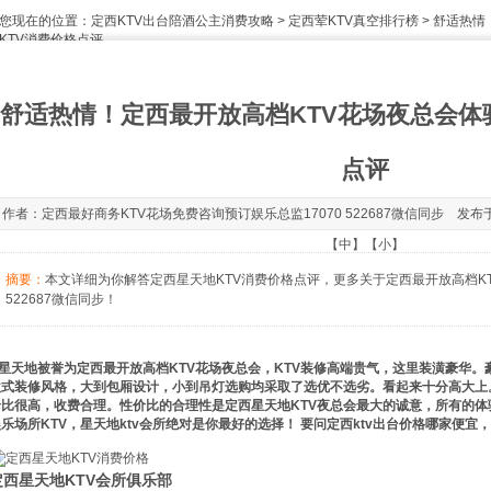
您现在的位置：
定西KTV出台陪酒公主消费攻略
>
定西荤KTV真空排行榜
> 舒适热情
KTV消费价格点评
舒适热情！定西最开放高档KTV花场夜总会体验
点评
作者：定西最好商务KTV花场免费咨询预订娱乐总监17070 522687微信同步 发布于：202
【
中
】【
小
】
摘要：
本文详细为你解答定西星天地KTV消费价格点评，更多关于定西最开放高档KT
522687微信同步！
星天地被誉为定西最开放高档KTV花场夜总会，KTV装修高端贵气，这里装潢豪华。
欧式装修风格，大到包厢设计，小到吊灯选购均采取了选优不选劣。看起来十分高大上。其
价比很高，收费合理。性价比的合理性是定西星天地KTV夜总会最大的诚意，所有的
乐场所KTV，星天地ktv会所绝对是你最好的选择！ 要问定西ktv出台价格哪家便
定西星天地KTV会所俱乐部