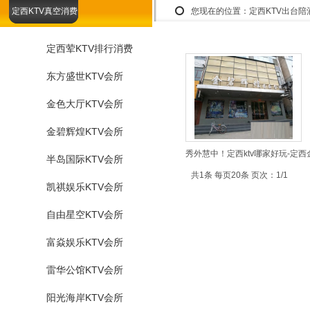
定西KTV真空消费
您现在的位置：
定西KTV出台
定西荤KTV排行消费
东方盛世KTV会所
金色大厅KTV会所
金碧辉煌KTV会所
秀外慧中！定西ktv哪家好玩-定西
半岛国际KTV会所
共1条 每页20条 页次：1/1
凯祺娱乐KTV会所
自由星空KTV会所
富焱娱乐KTV会所
雷华公馆KTV会所
阳光海岸KTV会所