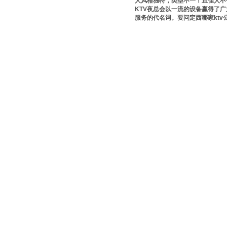
人风格独特，类型不一！且佳人不
KTV夜总会以一流的设备赢得了
服务的代名词。要问定西哪家kt