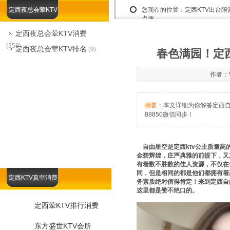
定西夜总会荤KTV
您现在的位置：
定西KTV出台
点评
定西夜总会荤KTV消费
(358)
定西夜总会荤KTV排名
(9)
春色满园！定西
作者：管
摘要：
本文详细为你解答定西自由
88850微信同步！
自由星空是定西ktv公主质量高
金碧辉煌，庄严典雅的前提下，又
有着数不胜数的佳人资源，不仅在
同，但是相同的都是他们都拥有着
定西KTV真空消费
务素质绝对值得肯定！来到定西自
这里都是赞不绝口的。
定西荤KTV排行消费
东方盛世KTV会所