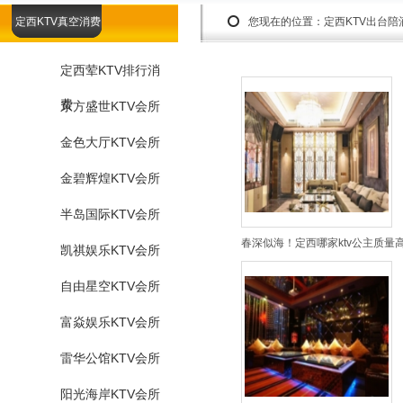
定西KTV真空消费
您现在的位置：
定西KTV出台
定西荤KTV排行消
费
东方盛世KTV会所
金色大厅KTV会所
金碧辉煌KTV会所
半岛国际KTV会所
春深似海！定西哪家ktv公主质量
凯祺娱乐KTV会所
自由星空KTV会所
富焱娱乐KTV会所
雷华公馆KTV会所
阳光海岸KTV会所