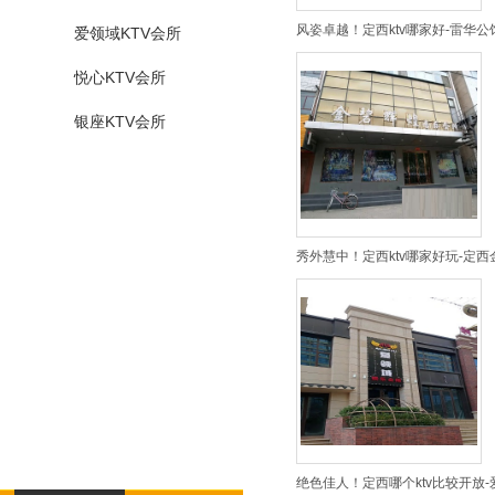
风姿卓越！定西ktv哪家好-雷华公
爱领域KTV会所
悦心KTV会所
银座KTV会所
秀外慧中！定西ktv哪家好玩-定西
绝色佳人！定西哪个ktv比较开放-