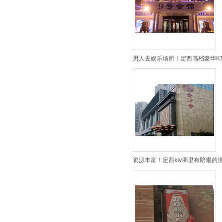
男人去娱乐场所！定西高档豪华KT
资源丰富！定西ktv哪里有陪唱的