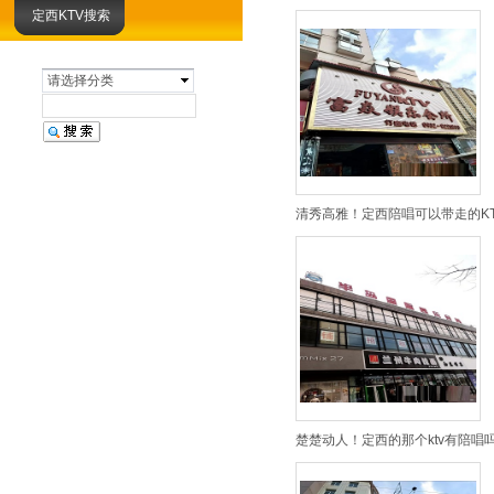
定西KTV搜索
请选择分类
清秀高雅！定西陪唱可以带走的KT
楚楚动人！定西的那个ktv有陪唱