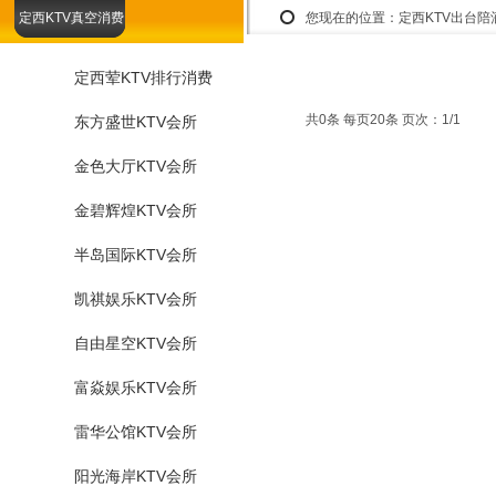
定西KTV真空消费
您现在的位置：
定西KTV出台
定西荤KTV排行消费
共0条 每页20条 页次：1/1
东方盛世KTV会所
金色大厅KTV会所
金碧辉煌KTV会所
半岛国际KTV会所
凯祺娱乐KTV会所
自由星空KTV会所
富焱娱乐KTV会所
雷华公馆KTV会所
阳光海岸KTV会所